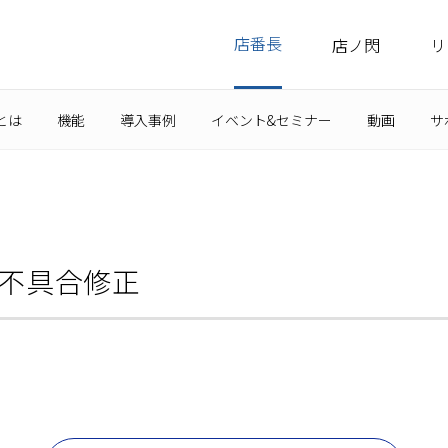
店番長
店ノ閃
リ
とは
機能
導入事例
イベント&セミナー
動画
サ
～不具合修正