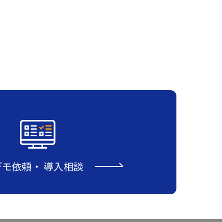
デモ依頼
・
導入相談