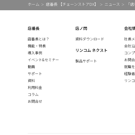
ホーム
店番長 【チェーンストアDX】
ニュース
「店
店番長
店ノ閃
会社
店番長とは？
資料ダウンロード
社長メ
機能・特長
会社沿
リンコム ネクスト
導入事例
コンプ
イベント&セミナー
お問合
製品サポート
動画
就職を
サポート
経験者
資料
リンコ
利用料金
コラム
お問合せ