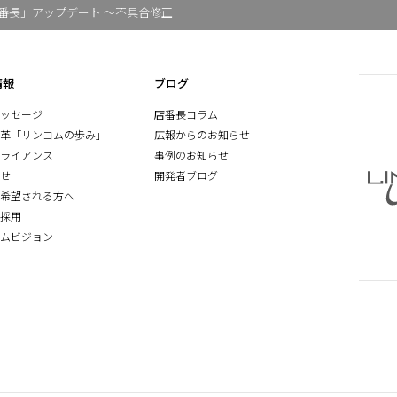
番長」アップデート ～不具合修正
情報
ブログ
ッセージ
店番長コラム
革「リンコムの歩み」
広報からのお知らせ
ライアンス
事例のお知らせ
せ
開発者ブログ
希望される方へ
採用
ムビジョン