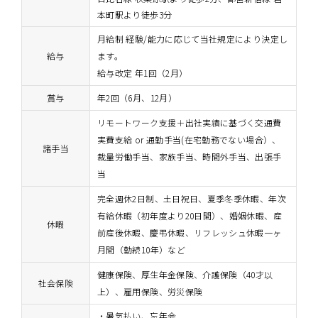
本町駅より徒歩3分
月給制 経験/能力に応じて当社規定により決定し
給与
ます。
給与改定 年1回（2月）
賞与
年2回（6月、12月）
リモートワーク支援＋出社実績に基づく交通費
実費支給 or 通勤手当(在宅勤務でない場合）、
諸手当
裁量労働手当、家族手当、時間外手当、出張手
当
完全週休2日制、土日祝日、夏季冬季休暇、年次
有給休暇（初年度より20日間）、婚姻休暇、産
休暇
前産後休暇、慶弔休暇、リフレッシュ休暇一ヶ
月間（勤続10年）など
健康保険、厚生年金保険、介護保険（40才以
社会保険
上）、雇用保険、労災保険
暑気払い、忘年会