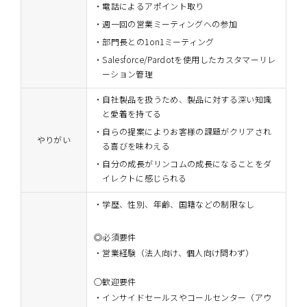
電話によるアポイント取り
週一回の営業ミーティングへの参加
部門長との1on1ミーティング
Salesforce/Pardotを使用したカスタマーリレ
ーション管理
自社製品を扱うため、製品に対する深い知識
と愛着を持てる
自らの提案によりお客様の課題がクリアされ
やりがい
る喜びを味わえる
自分の成長がリンコムの成長になることをダ
イレクトに感じられる
・学歴、性別、年齢、国籍などの制限なし
◎必須要件
営業経験（法人向け、個人向け問わず）
○歓迎要件
インサイドセールスやコールセンター（アウ