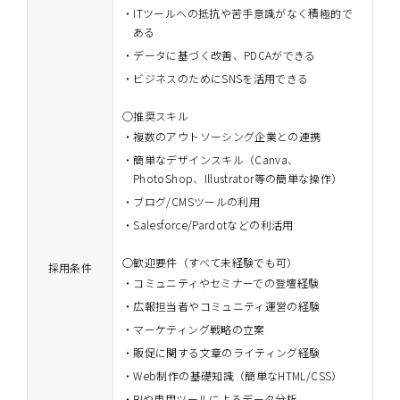
ITツールへの抵抗や苦手意識がなく積極的で
ある
データに基づく改善、PDCAができる
ビジネスのためにSNSを活用できる
○推奨スキル
複数のアウトソーシング企業との連携
簡単なデザインスキル（Canva、
PhotoShop、Illustrator等の簡単な操作）
ブログ/CMSツールの利用
Salesforce/Pardotなどの利活用
○歓迎要件（すべて未経験でも可）
採用条件
コミュニティやセミナーでの登壇経験
広報担当者やコミュニティ運営の経験
マーケティング戦略の立案
販促に関する文章のライティング経験
Web制作の基礎知識（簡単なHTML/CSS）
BIや専用ツールによるデータ分析