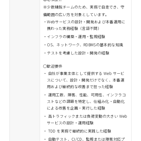
※少数精鋭チームのため、実務で自走でき、守
備範囲の広い方を対象としています。
Webサービスの設計・開発および本番運用に
携わった実務経験（言語不問）
インフラの構築・運用・監視経験
OS、ネットワーク、RDBMSの基本的な知識
テストを考慮した設計・開発の経験
○歓迎要件
自社が事業主体として提供する Web サービ
スについて、設計・開発だけでなく、本番運
用および継続的な改善まで担った経験
運用工数、障害、性能、可用性、インフラコ
ストなどの課題を特定し、仕組み化・自動化
による改善を企画・実行した経験
高トラフィックまたは負荷変動の大きい Web
サービスの設計・運用経験
TDD を実務で継続的に実践した経験
自動テスト、CI/CD、監視または障害対応プ