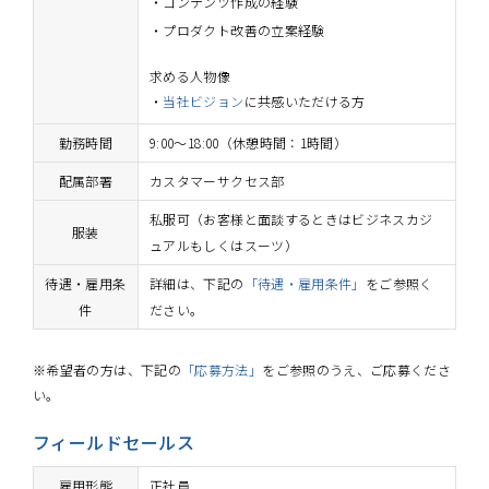
コンテンツ作成の経験
プロダクト改善の立案経験
求める人物像
当社ビジョン
に共感いただける方
勤務時間
9:00～18:00（休憩時間：1時間）
配属部署
カスタマーサクセス部
私服可（お客様と面談するときはビジネスカジ
服装
ュアルもしくはスーツ）
待遇・雇用条
詳細は、下記の
「待遇・雇用条件」
をご参照く
件
ださい。
※希望者の方は、下記の
「応募方法」
をご参照のうえ、ご応募くださ
い。
フィールドセールス
雇用形態
正社員