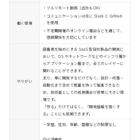
フルリモート勤務（出社もOK）
コミュニケーションは主に Slack と GitHub
を使用
働く環境
不定期開催のオンライン雑談などを通じて、
信頼関係を大切にしています
店番長を始めとする SaaS 型自社製品の開発に
おいて、OS やネットワークなどのインフラ層か
らアプリケーション層まで、全てのレイヤーに
関わることができます。
また、単に開発するだけでなく、設計・改善・
やりがい
自動化まで含めて裁量を持って推進できるた
め、技術者としての成長機会が非常に大きい環
境です。
「作る」だけではなく、「開発組織を強くす
る」ことにも挑戦できます。
・学歴、性別、年齢、国籍などの制限なし
◎必須要件