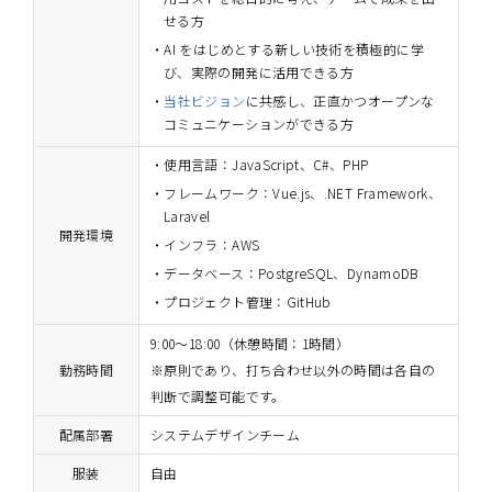
せる方
AI をはじめとする新しい技術を積極的に学
び、実際の開発に活用できる方
当社ビジョン
に共感し、正直かつオープンな
コミュニケーションができる方
使用言語：JavaScript、C#、PHP
フレームワーク：Vue.js、.NET Framework、
Laravel
開発環境
インフラ：AWS
データベース：PostgreSQL、DynamoDB
プロジェクト管理：GitHub
9:00～18:00（休憩時間：1時間）
勤務時間
※原則であり、打ち合わせ以外の時間は各自の
判断で調整可能です。
配属部署
システムデザインチーム
服装
自由