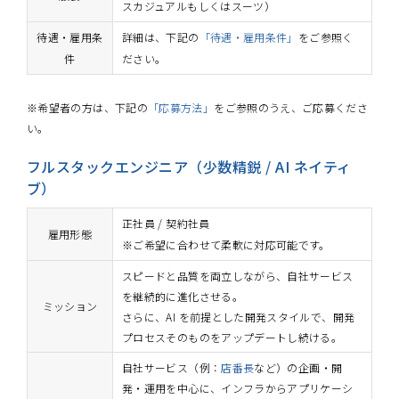
スカジュアルもしくはスーツ）
待遇・雇用条
詳細は、下記の
「待遇・雇用条件」
をご参照く
件
ださい。
※希望者の方は、下記の
「応募方法」
をご参照のうえ、ご応募くださ
い。
フルスタックエンジニア（少数精鋭 / AI ネイティ
ブ）
正社員 / 契約社員
雇用形態
※ご希望に合わせて柔軟に対応可能です。
スピードと品質を両立しながら、自社サービス
を継続的に進化させる。
ミッション
さらに、AI を前提とした開発スタイルで、開発
プロセスそのものをアップデートし続ける。
自社サービス（例：
店番長
など）の企画・開
発・運用を中心に、インフラからアプリケーシ