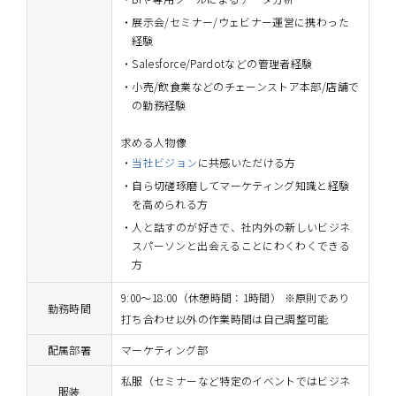
展示会/セミナー/ウェビナー運営に携わった
経験
Salesforce/Pardotなどの管理者経験
小売/飲食業などのチェーンストア本部/店舗で
の勤務経験
求める人物像
当社ビジョン
に共感いただける方
自ら切磋琢磨してマーケティング知識と経験
を高められる方
人と話すのが好きで、社内外の新しいビジネ
スパーソンと出会えることにわくわくできる
方
9:00～18:00（休憩時間：1時間） ※原則であり
勤務時間
打ち合わせ以外の作業時間は自己調整可能
配属部署
マーケティング部
私服（セミナーなど特定のイベントではビジネ
服装