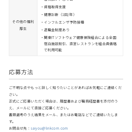
資格取得支援
健康診断（1回/年）
その他の福利
インフルエンザ予防接種
厚生
退職金制度あり
関東ITソフトウェア健康保険組合による全国
宿泊施設割引、直営レストランを組合員価格
で利用可能
応募方法
ご不明な点やもっと詳しく知りたいことがあればお気軽にご連絡くだ
さい。
正式にご応募いただく場合は、履歴書および職務経歴書を添付のう
え、メールにて直接ご応募ください。
書類選考のうえ結果をメール、またはお電話などでご連絡いたしま
す。
お問合せ先：
saiyou@linkcom.com