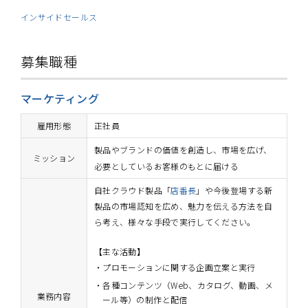
インサイドセールス
募集職種
マーケティング
雇用形態
正社員
製品やブランドの価値を創造し、市場を広げ、
ミッション
必要としているお客様のもとに届ける
自社クラウド製品「
店番長
」や今後登場する
新
製品の市場認知を広め、魅力を伝える方法を自
ら考え、様々な手段で実行してください。
【主な活動】
プロモーションに関する企画立案と実行
各種コンテンツ（Web、カタログ、動画、メ
業務内容
ール等）の制作と配信