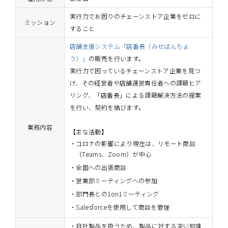
実行力でお困りのチェーンストア企業をゼロに
ミッション
すること
店舗支援システム「店番長（みせばんちょ
う）」
の販売を行います。
実行力で困っているチェーンストア企業を見つ
け、その経営者や店舗運営責任者への課題ヒア
リング、「店番長」による課題解決方法の提案
を行い、契約を結びます。
業務内容
【主な活動】
コロナの影響により現在は、リモート商談
（Teams、Zoom）が中心
全国への出張商談
営業部ミーティングへの参加
部門長との1on1ミーティング
Salesforceを使用して商談を管理
自社製品を扱うため、製品に対する深い知識