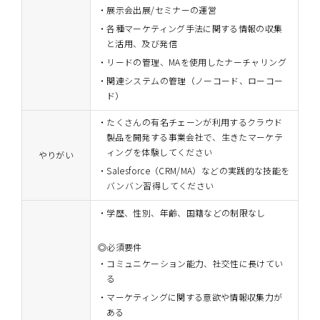
展示会出展/セミナーの運営
各種マーケティング手法に関する情報の収集
と活用、及び発信
リードの管理、MAを使用したナーチャリング
関連システムの管理（ノーコード、ローコー
ド）
たくさんの有名チェーンが利用するクラウド
製品を開発する事業会社で、生きたマーケテ
ィングを体験してください
やりがい
Salesforce（CRM/MA）などの実践的な技能を
バンバン習得してください
・学歴、性別、年齢、国籍などの制限なし
◎必須要件
コミュニケーション能力、社交性に長けてい
る
マーケティングに関する意欲や情報収集力が
ある