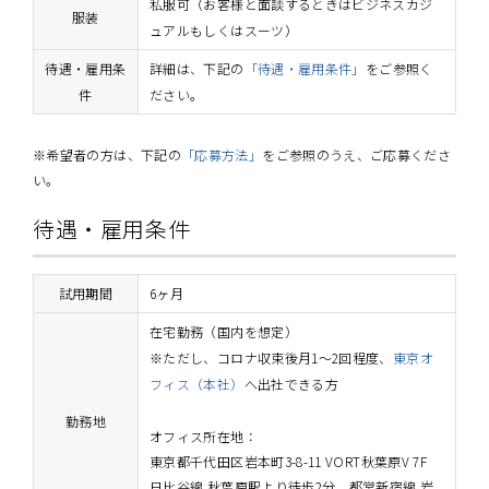
私服可（お客様と面談するときはビジネスカジ
服装
ュアルもしくはスーツ）
待遇・雇用条
詳細は、下記の
「待遇・雇用条件」
をご参照く
件
ださい。
※希望者の方は、下記の
「応募方法」
をご参照のうえ、ご応募くださ
い。
待遇・雇用条件
試用期間
6ヶ月
在宅勤務（国内を想定）
※ただし、コロナ収束後月1～2回程度、
東京オ
フィス（本社）
へ出社できる方
勤務地
オフィス所在地：
東京都千代田区岩本町3-8-11 VORT秋葉原V 7F
日比谷線 秋葉原駅より徒歩2分、都営新宿線 岩