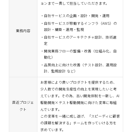
ョンまで一貫して担当していただきます。
自社サービスの企画・設計・開発・運用
自社サービスが稼働するインフラ（AWS）の
設計・構築・運用・監視
業務内容
自社サービスのアーキテクチャ設計、技術選
定
開発業務フローの整備・改善（仕組み化、自
動化）
品質向上に向けた改善（テスト設計、運用設
計、監視設計 など）
お客様により良いプロダクトを提供するため、
少人数での開発生産性の向上を実現したいと考
えています。その為、古い開発体制を一新し、AI
直近プロジェ
駆動開発×テスト駆動開発に向けた変革に取組
クト
んでいます。
この変革を一緒に成し遂げ、「スピーディに顧客
の課題を解決する」チームを作っていける方を
求めています。