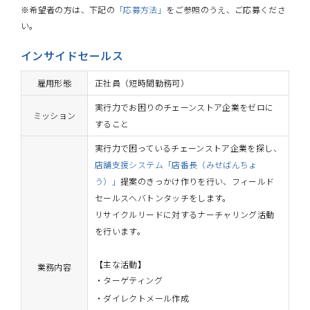
※希望者の方は、下記の
「応募方法」
をご参照のうえ、ご応募くださ
い。
インサイドセールス
雇用形態
正社員（短時間勤務可）
実行力でお困りのチェーンストア企業をゼロに
ミッション
すること
実行力で困っているチェーンストア企業を探し、
店舗支援システム「店番長（みせばんちょ
う）」
提案のきっかけ作りを行い、フィールド
セールスへバトンタッチをします。
リサイクルリードに対するナーチャリング活動
を行います。
【主な活動】
業務内容
ターゲティング
ダイレクトメール作成