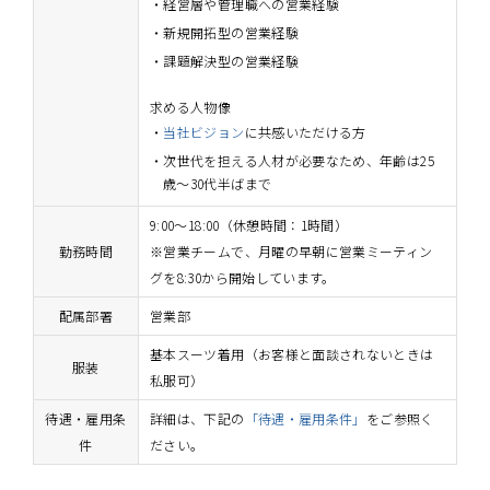
経営層や管理職への営業経験
新規開拓型の営業経験
課題解決型の営業経験
求める人物像
当社ビジョン
に共感いただける方
次世代を担える人材が必要なため、年齢は25
歳～30代半ばまで
9:00～18:00（休憩時間：1時間）
勤務時間
※営業チームで、月曜の早朝に営業ミーティン
グを8:30から開始しています。
配属部署
営業部
基本スーツ着用（お客様と面談されないときは
服装
私服可）
待遇・雇用条
詳細は、下記の
「待遇・雇用条件」
をご参照く
件
ださい。