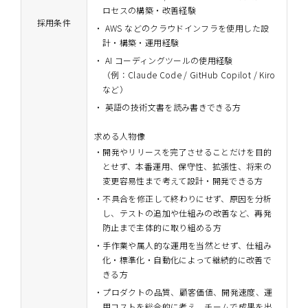
ロセスの構築・改善経験
採用条件
AWS などのクラウドインフラを使用した設
計・構築・運用経験
AI コーディングツールの使用経験
（例：Claude Code / GitHub Copilot / Kiro
など）
英語の技術文書を読み書きできる方
求める人物像
開発やリリースを完了させることだけを目的
とせず、本番運用、保守性、拡張性、将来の
変更容易性まで考えて設計・開発できる方
不具合を修正して終わりにせず、原因を分析
し、テストの追加や仕組みの改善など、再発
防止まで主体的に取り組める方
手作業や属人的な運用を当然とせず、仕組み
化・標準化・自動化によって継続的に改善で
きる方
プロダクトの品質、顧客価値、開発速度、運
用コストを総合的に考え、チームで成果を出