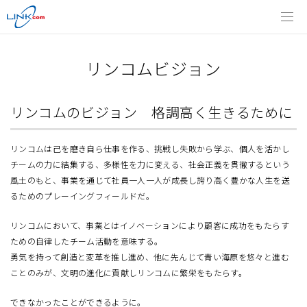
リンコムビジョン
リンコムのビジョン 格調高く生きるために
リンコムは己を磨き自ら仕事を作る、挑戦し失敗から学ぶ、個人を活かし
チームの力に結集する、多様性を力に変える、社会正義を貫徹するという
風土のもと、事業を通じて社員一人一人が成長し誇り高く豊かな人生を送
るためのプレーイングフィールドだ。
リンコムにおいて、事業とはイノベーションにより顧客に成功をもたらす
ための自律したチーム活動を意味する。
勇気を持って創造と変革を推し進め、他に先んじて青い海原を悠々と進む
ことのみが、文明の進化に貢献しリンコムに繁栄をもたらす。
できなかったことができるように。