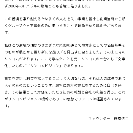
ず2000年のITバブルの崩壊ととも苦境に陥りました。
この苦境を乗り越えるため多くの人材を失い事業も縮小し創業当時から続
くグループウェア事業のみに集中することで難局を乗り越え今がありま
す。
私はこの逆境の期間のさまざまな経験を通じて事業家としての価値基準そ
のものが根底から覆り新たな拠り所を見出すに至りました。その上に今の
リンコムがあります。ここで学んだことを元にリンコムの土台として文章
化したものが「リンコムビジョン」であります。
事業を成功し利益を拡大することより大切なもの、それは人の成長であり
人そのものだということです。顧客に最大の貢献をするために自己を磨
き、その結果として対価をいただき社員の報酬と会社の利益を得る。これ
がリンコムビジョンの根幹でありこの思想でリンコムは経営されていま
す。
ファウンダー 藤原信二