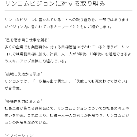
リンコムビジョンに対する取り組み
リンコムビジョンに書かれていることへの取り組みを、一部ではあります
がビジョン内に書かれているキーワードとともにご紹介します。
"己を磨き自ら仕事を創る"
多くの企業でも業務自体に対する目標管理は行われていると思うが、リン
コムでは業務目標に加え、社員一人一人が5年後、10年後にも活躍できるよ
うスキルアップ目標に取組んでいる。
"挑戦し失敗から学ぶ"
リンコムでは、「一歩踏み出す勇気」、「失敗しても死ぬわけではない」
が合言葉。
"多様性を力に変える"
社員全員が集まる週例会にて、リンコムビジョンについての社員の考えや
想いを発表。これにより、社員一人一人の考えが理解でき、リンコムビジ
ョンの理解を深めている。
"イノベーション"