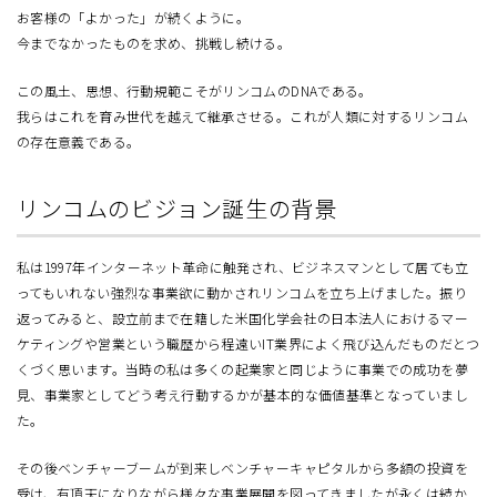
お客様の「よかった」が続くように。
今までなかったものを求め、挑戦し続ける。
この風土、思想、行動規範こそがリンコムのDNAである。
我らはこれを育み世代を越えて継承させる。これが人類に対するリンコム
の存在意義である。
リンコムのビジョン誕生の背景
私は1997年インターネット革命に触発され、ビジネスマンとして居ても立
ってもいれない強烈な事業欲に動かされリンコムを立ち上げました。振り
返ってみると、設立前まで在籍した米国化学会社の日本法人におけるマー
ケティングや営業という職歴から程遠いIT業界によく飛び込んだものだとつ
くづく思います。当時の私は多くの起業家と同じように事業での成功を夢
見、事業家としてどう考え行動するかが基本的な価値基準となっていまし
た。
その後ベンチャーブームが到来しベンチャーキャピタルから多額の投資を
受け、有頂天になりながら様々な事業展開を図ってきましたが永くは続か