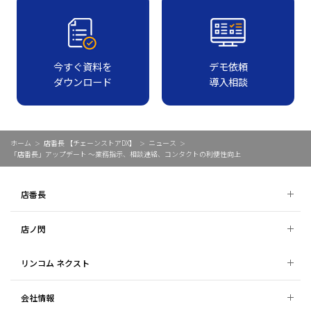
今すぐ資料を
デモ依頼
ダウンロード
導入相談
ホーム
店番長 【チェーンストアDX】
ニュース
「店番長」アップデート ～業務指示、相談連絡、コンタクトの利便性向上
店番長
店ノ閃
リンコム ネクスト
会社情報