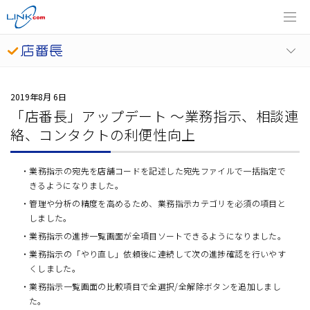
2019年8月 6日
「店番長」アップデート ～業務指示、相談連
絡、コンタクトの利便性向上
業務指示の宛先を
店舗コードを記述した宛先ファイルで一括指定で
きるようになりました。
管理や分析の精度を高めるため、
業務指示カテゴリを
必須の項目と
しました。
業務指示の進捗一覧画面が全項目ソートできるようになりました。
業務指示の「やり直し」依頼後に
連続して次の
進捗確認を行いやす
くしました。
業務指示一覧画面の比較項目で全選択/全解除ボタンを追加しまし
た。