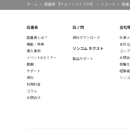
ホーム
店番長 【チェーンストアDX】
ニュース
店番
店番長
店ノ閃
会社
店番長とは？
資料ダウンロード
社長メ
機能・特長
会社沿
リンコム ネクスト
導入事例
コンプ
イベント&セミナー
お問合
製品サポート
動画
就職を
サポート
経験者
資料
リンコ
利用料金
コラム
お問合せ