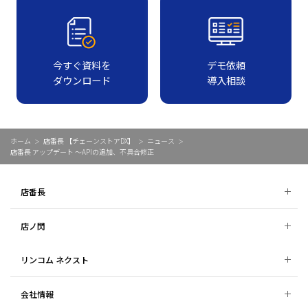
今すぐ資料を
デモ依頼
ダウンロード
導入相談
ホーム
店番長 【チェーンストアDX】
ニュース
店番長 アップデート ～APIの追加、不具合修正
店番長
店ノ閃
リンコム ネクスト
会社情報