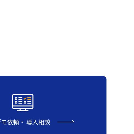
デモ依頼
・
導入相談