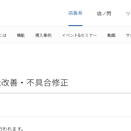
店番長
店ノ閃
リ
とは
機能
導入事例
イベント&セミナー
動画
サ
能改善・不具合修正
行われます。