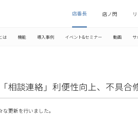
店番長
店ノ閃
リ
とは
機能
導入事例
イベント&セミナー
動画
サ
～「相談連絡」利便性向上、不具合
々な更新を行いました。