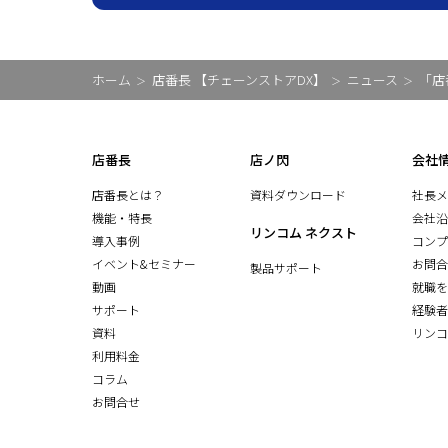
ホーム
店番長 【チェーンストアDX】
ニュース
「店
店番長
店ノ閃
会社
店番長とは？
資料ダウンロード
社長メ
機能・特長
会社沿
リンコム ネクスト
導入事例
コンプ
イベント&セミナー
お問合
製品サポート
動画
就職を
サポート
経験者
資料
リンコ
利用料金
コラム
お問合せ