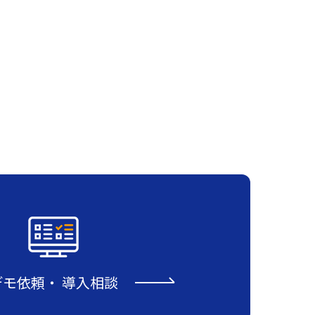
デモ依頼
・
導入相談