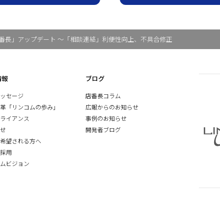
番長」アップデート ～「相談連絡」利便性向上、不具合修正
情報
ブログ
ッセージ
店番長コラム
革「リンコムの歩み」
広報からのお知らせ
ライアンス
事例のお知らせ
せ
開発者ブログ
希望される方へ
採用
ムビジョン