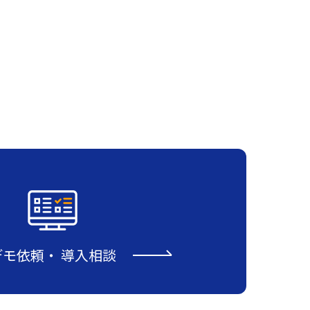
デモ依頼
・
導入相談