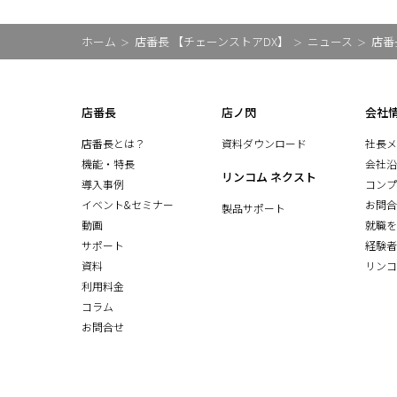
ホーム
店番長 【チェーンストアDX】
ニュース
店番
店番長
店ノ閃
会社
店番長とは？
資料ダウンロード
社長メ
機能・特長
会社沿
リンコム ネクスト
導入事例
コンプ
イベント&セミナー
お問合
製品サポート
動画
就職を
サポート
経験者
資料
リンコ
利用料金
コラム
お問合せ