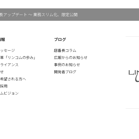
長アップデート ～ 業務スリム化、限定公開
情報
ブログ
ッセージ
店番長コラム
革「リンコムの歩み」
広報からのお知らせ
ライアンス
事例のお知らせ
せ
開発者ブログ
希望される方へ
採用
ムビジョン