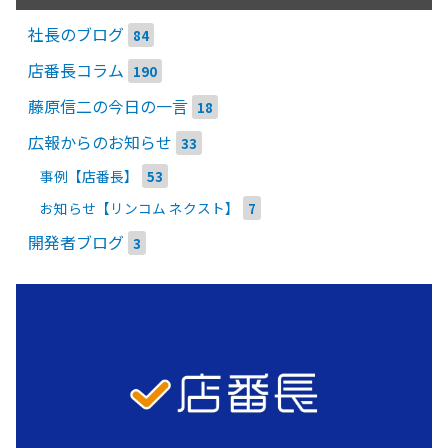
社長のブログ
84
店番長コラム
190
藤原信二の今日の一言
18
広報からのお知らせ
33
事例【店番長】
53
お知らせ【リンコム ネクスト】
7
開発者ブログ
3