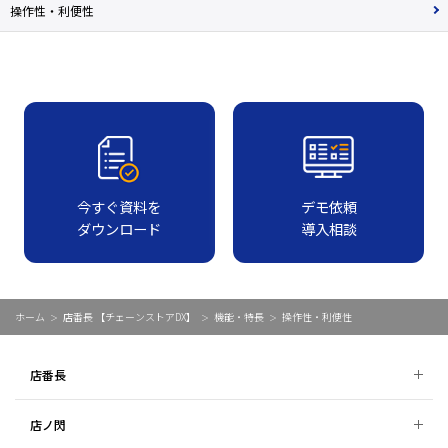
操作性・利便性
今すぐ資料を
デモ依頼
ダウンロード
導入相談
ホーム
店番長 【チェーンストアDX】
機能・特長
操作性・利便性
店番長
店ノ閃