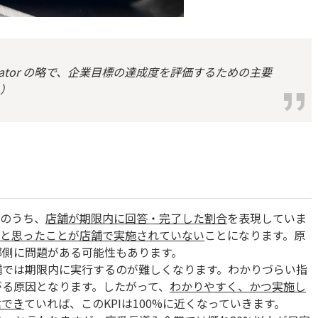
e indicator の略で、企業目標の達成度を評価するための主要
り
）
示のうち、
店舗が期限内に回答・完了した割合
を表現していま
いと思ったことが店舗で実施されていない
ことになります。原
部側に問題がある可能性もあります。
舗では期限内に実行するのが難しくなります。わかりづらい指
がる原因となります。したがって、
わかりやすく、かつ実施し
信でき
ていれば、このKPIは100%に近くなっていきます。