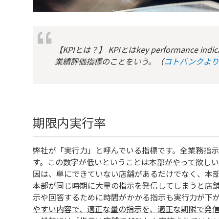
【KPIとは？】 KPIとはkey performanc
業績評価指標のことをいう。（
コトバンクよ
期限内実行率
弊社が「実行力」と呼んでいる指標です。全業務指
す。この数字が低いということは
本部がやって欲し
因は、単にできていない店舗があるだけでなく、本
本部が同じ時期に大量の指示を発信してしまうと店
示や回答するために時間がかかる指示も実行力が下
やすい内容で、適正な量の指示を、適正な期限で発