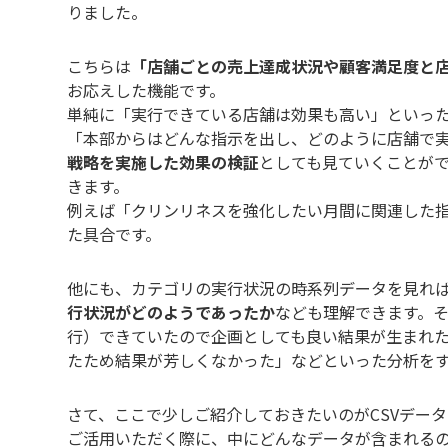
りました。
こちらは
「店舗ごとの売上達成状況や顧客満足度と
お応えした機能です。
単純に「実行できている店舗は効果も高い」といっ
「本部からはどんな指示を出し、どのように店舗で
戦略を実施した効果の検証
としても見ていくことが
きます。
例えば「クリンリネスを強化したい月間に関連した
た具合です。
他にも、カテゴリの実行状況の時系列データを見れ
行状況がどのようであったか
なども理解できます。
行）できていたので企画としても良い結果が生まれ
たため結果が芳しくなかった」などといった分析を
さて、ここで少しご紹介しておきたいのがCSVデー
ご活用いただく際に、中にどんなデータが含まれる